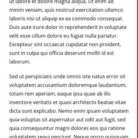
ut labore et dolore magna aliqua. Ut enim ad
The Portal
minim veniam, quis nostrud exercitation ullamco
laboris nisi ut aliquip ex ea commodo consequat.
SEARCH
FOR:
Duis aute irure dolor in reprehenderit in voluptate
velit esse cillum dolore eu fugiat nulla pariatur.
Excepteur sint occaecat cupidatat non proident,
sunt in culpa qui officia deserunt mollit id est
laborum.
Sed ut perspiciatis unde omnis iste natus error sit
voluptatem accusantium doloremque laudantium,
totam rem aperiam, eaque ipsa quae ab illo
inventore veritatis et quasi architecto beatae vitae
dicta sunt explicabo. Nemo enim ipsam voluptatem
quia voluptas sit aspernatur aut odit aut fugit, sed
quia consequuntur magni dolores eos qui ratione
voluptatem sequi nesciunt. Neque porro quisquam