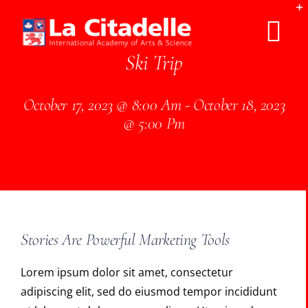
Skip
to
Tog
content
Ski Trip
Nav
ABOUT LCA
October 17, 2023 @ 8:00 Am - October 18, 2023
@ 5:00 Pm
CURRICULUM
ADMISSIONS
SCHOOL LIFE
Stories Are Powerful Marketing Tools
SUMMER PROGRAMS
Lorem ipsum dolor sit amet, consectetur
adipiscing elit, sed do eiusmod tempor incididunt